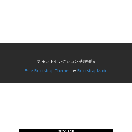
© モンドセレクション基礎知識
Free Bootstrap Themes
by
BootstrapMade
SPONSOR