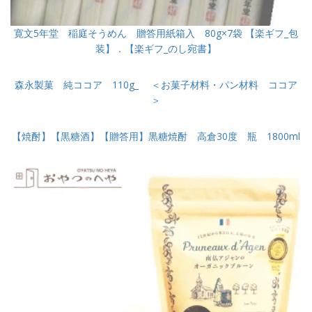
寛文5年堂 稲庭そうめん 贈答用紙箱入 80g×7袋 【楽ギフ_包
装】．【楽ギフ_のし宛書】
森永製菓 純ココア 110g_ ＜お菓子材料・パン材料 ココア
＞
【焼酎】【黒糖酒】【贈答用】黒糖焼酎 高倉30度 瓶 1800ml