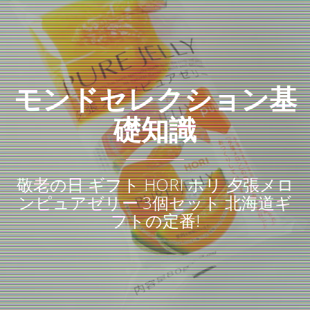
モンドセレクション基
礎知識
敬老の日 ギフト HORI ホリ 夕張メロ
ンピュアゼリー 3個セット 北海道ギ
フトの定番!