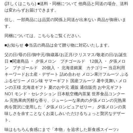
(詳しくはこちら) ■送料・同梱について 他商品と同送の場合、送料
は変わらずお届けできます。
但し、一部商品には品質の関係上同送が出来ない 商品が御座いま
す。
同梱については、こちらをご覧ください。
■お知らせ ◆当店の商品は全て贈り物に対応いたします。
父の日/母の日/御中元/御歳暮/お正月/クリスマス/敬老の日/お誕生
日 ■関連商品 ・ 夕張メロン プチゴールド 12個入 ・ 夕張メロ
ン プチゴールド 20個入 ・ 北海道銘菓 カテゴリー 当店利用
キーワードお土産・デザート 詰め合わせ メロン果汁フルーツ ぷる
ぷるゼリー メロン味 サマーギフト 国産フルーツ 暑中見舞い メロ
ンの王様 北海道ギフト 夏のお中元 通販 通信販売 お中元ギフト
NO1 モンド・セレクション 日本航空機内茶菓 世界食品コンクー
ル 完熟果肉芳醇な香り、ジューシーな果肉の夕張メロンの完熟果
肉を贅沢に使用した「夕張メロンピュアゼリー」 夕張メロンの美
味しさを余すことなくお楽しみいただけるちょっと贅沢なデザー
ト。
味はもちろん食感にまで「本物」を追求した新食感スイーツ♪