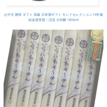
お中元 贈答 ギフト 高級 日本酒ギフト モンドセレクション14年連
続金賞受賞！渓流 大吟醸 1800ml