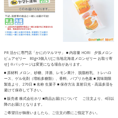
PR 活かに専門店「かにのマルマサ」 ■ 内容量 HORI 夕張メロン
ピュアゼリー 80g×3個入り[ご当地北海道メロンゼリー お取り寄
せ] ※パッケージは変更になる場合があります。
■ 原材料 メロン、砂糖、洋酒、レモン果汁、脱脂粉乳、トレハロ
ース、ゲル化剤（増粘多糖類）、香料、パプリカ色素 ■ 賞味期限
製造より、270日 ■ 名称 生菓子 ■ 保存方法 直射日光・高温多湿を
避けて保存して下さい。
■ 販売者 株式会社ホリ ■商品お届けについて ご注文より、4日以
降のお届けとなります。
ご希望日が御座いましたら、ご注文の際にご指定下さい。