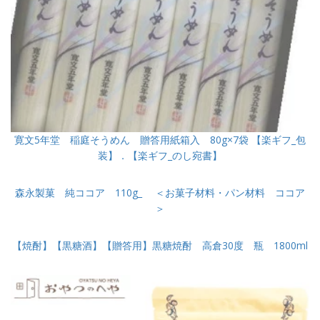
寛文5年堂 稲庭そうめん 贈答用紙箱入 80g×7袋 【楽ギフ_包
装】．【楽ギフ_のし宛書】
森永製菓 純ココア 110g_ ＜お菓子材料・パン材料 ココア
＞
【焼酎】【黒糖酒】【贈答用】黒糖焼酎 高倉30度 瓶 1800ml