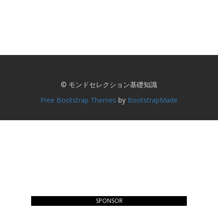
© モンドセレクション基礎知識
Free Bootstrap Themes
by
BootstrapMade
SPONSOR