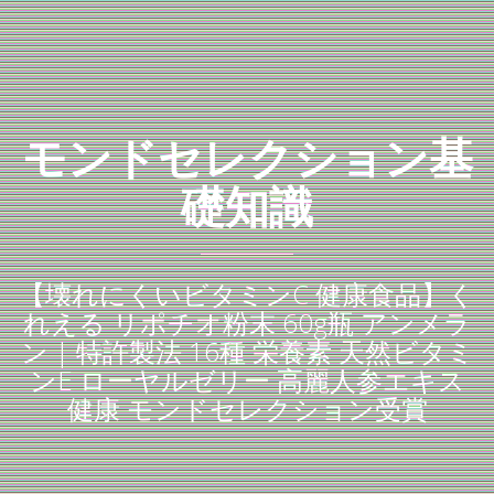
モンドセレクション基
礎知識
【壊れにくいビタミンC 健康食品】く
れえる リポチオ粉末 60g瓶 アンメラ
ン | 特許製法 16種 栄養素 天然ビタミ
ンE ローヤルゼリー 高麗人参エキス
健康 モンドセレクション受賞